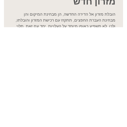
מזרון חדש
הובלת מזרון אל הדירה החדשה, הן מבחינת המיקום והן
מבחינת העברת החפצים, תתקזז עם רכישת המזרון והובלתו,
ולכן, לא תשפיע באופן מיוחד על העלויות. יחד עם זאת, תלוי
מהו גודל המשאית וכמות הנגלות הנדרשות בכדי להעביר את
הדירה, בדרך כלל המובילים ידרשו תשלום, בהתאם לכמות
הנגלות הנדרשות זמן העבודה הכולל של המובילים והחריגות
השונות. כך שבשאלת השפעת הובלת המזרון על עלויות
ההובלה, לא מדובר בשינוי דרמטי מידי. יתרה מכך, אם המזרון
בן שנים ספורות ועדיין משרת אתכם נאמנה, רצוי לשמר אותו
לעוד כמה שנים ולוותר על הרכישה היקרה, שכמובן תדרוש גם
היא שירות ההובלה.
אם כבר אז כבר – ישנים על
בטוח ובנוח
כפי שציינו מעלה, אם המזרון כבר בלוי ואינו בטיחותי מבחינת
מבנה הקפיצים שלו וכמו שאומרים עשה את שלו, הובלה בלתי
זהירה עלולה לפגוע בו אפילו יותר. במקרה כזה רצוי ואף חובה
להחליף את המזרון ולהשתמש במובילים כדי לפנות אותו.